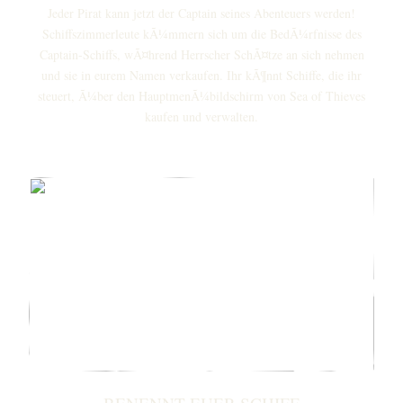
Jeder Pirat kann jetzt der Captain seines Abenteuers werden!
Schiffszimmerleute kÃ¼mmern sich um die BedÃ¼rfnisse des
Captain-Schiffs, wÃ¤hrend Herrscher SchÃ¤tze an sich nehmen
und sie in eurem Namen verkaufen. Ihr kÃ¶nnt Schiffe, die ihr
steuert, Ã¼ber den HauptmenÃ¼bildschirm von
Sea of Thieves
kaufen und verwalten.