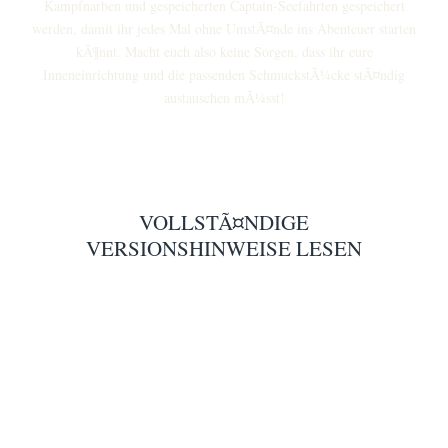
Kampfnarben und gespeicherten Captain-Seefahrten gespeichert
werden, damit ihr jedes Mal ohne UmstÃ¤nde ins Abenteuer starten
kÃ¶nnt. Macht euch also keine Sorgen, dass ihr eure
Inneneinrichtung und die passenden SchmuckstÃ¼cke stÃ¤ndig
austauschen mÃ¼sst!
VOLLSTÃ¤NDIGE
VERSIONSHINWEISE LESEN