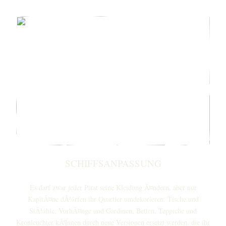
SCHIFFSANPASSUNG
Es darf zwar jeder Pirat seine Kleidung Ã¤ndern, aber nur
KapitÃ¤ne dÃ¼rfen ihr Quartier umdekorieren. Tische und
StÃ¼hle, VorhÃ¤nge und Gardinen, Betten, Teppiche und
Kronleuchter kÃ¶nnen durch neue Versionen ersetzt werden, die ihr