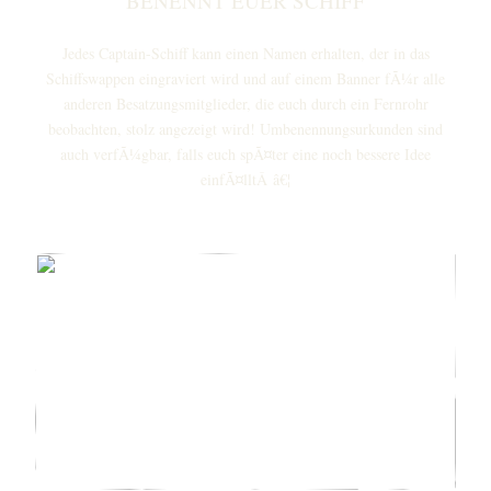
BENENNT EUER SCHIFF
Jedes Captain-Schiff kann einen Namen erhalten, der in das
Schiffswappen eingraviert wird und auf einem Banner fÃ¼r alle
anderen Besatzungsmitglieder, die euch durch ein Fernrohr
beobachten, stolz angezeigt wird! Umbenennungsurkunden sind
auch verfÃ¼gbar, falls euch spÃ¤ter eine noch bessere Idee
einfÃ¤lltÂ â€¦