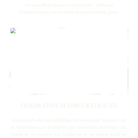
bei euren BeutezÃ¼gen erworben habt, wÃ¤hrend
SchmuckstÃ¼cke eurem Schiff den letzten Schliff geben.
DEKORATIVE SCHMUCKSTÃ¼CKE
SchmuckstÃ¼cke sind auffÃ¤llige kÃ¼nstlerische Souvenirs, die
als Kombination aus TrophÃ¤en und Ornamenten erhÃ¤ltlich sind.
Sobald ihr sie erworben hast, kÃ¶nnt ihr sie auf deinem Schiff mit