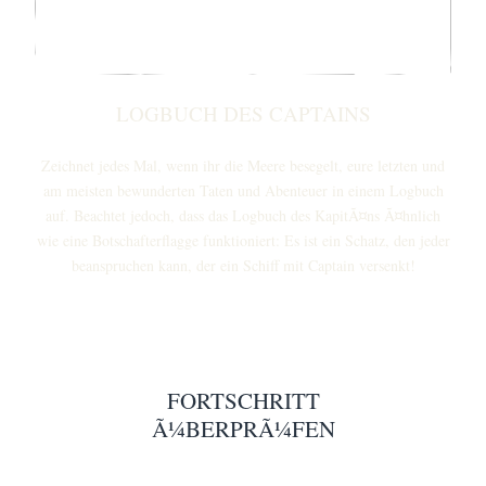
LOGBUCH DES CAPTAINS
Zeichnet jedes Mal, wenn ihr die Meere besegelt, eure letzten und
am meisten bewunderten Taten und Abenteuer in einem Logbuch
auf. Beachtet jedoch, dass das Logbuch des KapitÃ¤ns Ã¤hnlich
wie eine Botschafterflagge funktioniert: Es ist ein Schatz, den jeder
beanspruchen kann, der ein Schiff mit Captain versenkt!
FORTSCHRITT
Ã¼BERPRÃ¼FEN